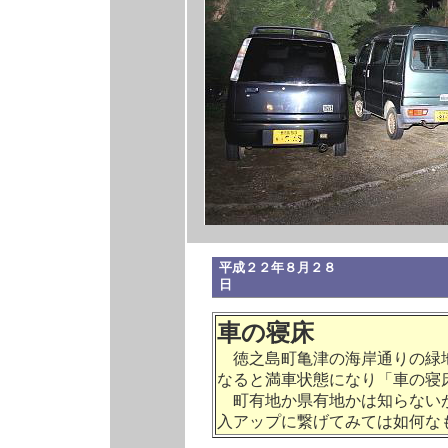
平成２２年８月２８
日 徳
車の寝床
徳之島町亀津の海岸通りの緑地
なると満車状態になり「車の寝
町有地か県有地かは知らないが
入アップに繋げてみては如何な