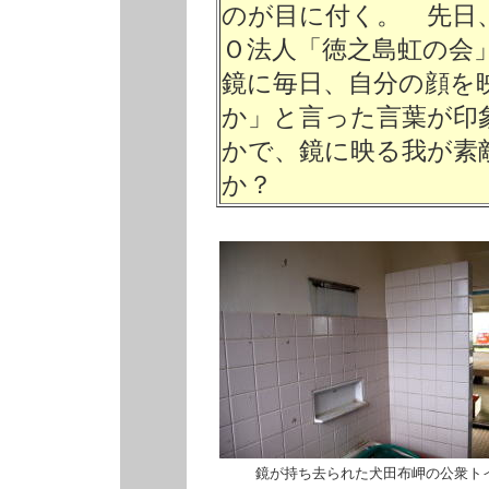
のが目に付く。 先日
Ｏ法人「徳之島虹の会
鏡に毎日、自分の顔を
か」と言った言葉が印
かで、鏡に映る我が素
か？
鏡が持ち去られた犬田布岬の公衆ト