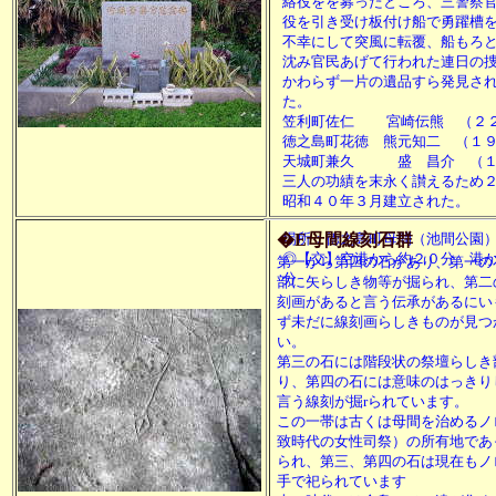
絡役をを募ったところ、三警察
役を引き受け板付け船で勇躍槽
不幸にして突風に転覆、船もろ
沈み官民あげて行われた連日の
かわらず一片の遺品すら発見さ
た。
笠利町佐仁 宮崎伝熊 （２
徳之島町花徳 熊元知二 （１
天城町兼久 盛 昌介 （１
三人の功績を末永く讃えるため
昭和４０年３月建立された。
�E母間線刻石群
場所：徳之島町母間（池間公園
◎【交】空港から約２０分 港
第一から第四の石があり、第一の
分
部に矢らしき物等が掘られ、第二
刻画があると言う伝承があるにい
ず未だに線刻画らしきものが見つ
い。
第三の石には階段状の祭壇らしき
り、第四の石には意味のはっきり
言う線刻が掘rられています。
この一帯は古くは母間を治めるノ
致時代の女性司祭）の所有地であ
られ、第三、第四の石は現在もノ
手で祀られています