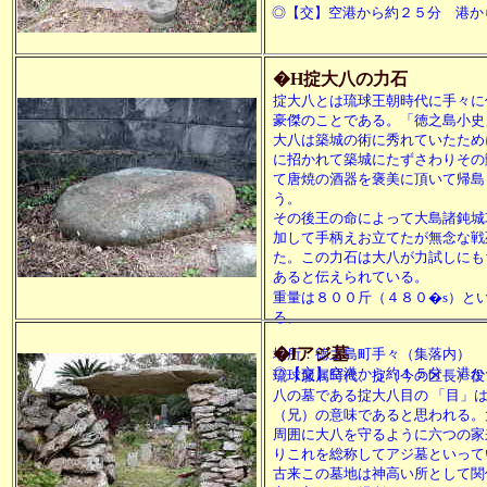
◎【交】空港から約２５分 港か
�H掟大八の力石
掟大八とは琉球王朝時代に手々に
豪傑のことである。「徳之島小史
大八は築城の術に秀れていたため
に招かれて築城にたずさわりその
て唐焼の酒器を褒美に頂いて帰島
う。
その後王の命によって大島諸鈍城
加して手柄えお立てたが無念な戦
た。この力石は大八が力試しにも
あると伝えられている。
重量は８００斤（４８０�s）と
る。
�Iアジ墓
場所：徳之島町手々（集落内）
◎【交】空港から約１５分 港か
琉球服属時代、掟（今の区長）役
八の墓である掟大八目の 「目」
（兄）の意味であると思われる。
周囲に大八を守るように六つの家
りこれを総称してアジ墓といって
古来この墓地は神高い所として関