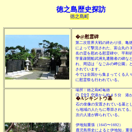
徳之島歴史探訪
徳之島町
�@慰霊碑
第二次世界大戦の終わり頃、亀
によって撃沈された、富山丸の
名の霊を慰める慰霊碑や、平和
学童疎開船武洲丸遭難者の碑な
れ、周辺は「なごみの岬公園」
されています。
今では全国から集まってくる人
に慰霊祭も行われている。
場所：徳之島町亀徳
◎【交】空港から約４５分 港
�Aシキントウ墓
石の坐像の安置されている墓と
ら地域の人たちに尊崇されてる
次の人達が葬られている。
伊地知重張（1645〜1692）
鹿児島県史によると伊地知」重