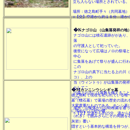
立ち入らない場所とされている。
場所：徳之島町手々（共同墓地）
○【交】空港から約１５分 港か
�K
ナゴロ山 （山集落発祥の地
ナゴロ山には積石遺跡ががあり、
落
の守護人として祀っていた。
後世になって広場はノロの祭場と
中心
に集落をあげて祭りが盛んに行わ
この
ナゴロ山の真下に当たる上の川（
コ）、上の
当（ウィントゥ）が山集落の発祥
としてこ
�M
カンニンウシシギャ墓
の森上の方には屋敷を構えること
徳之島町で現在も祀られている唯
った。
墓（積石墓）で墓場の歴史の流れ
大変貴重なものである。チンシ墓
場所：山集落から山幼稚園を通っ
に埋めないで砂や礫
○【交】空港から約25分 港から
（れき）で囲みさらにその周囲を
灰岩）覆い
隠すという基本的な構造を持つが