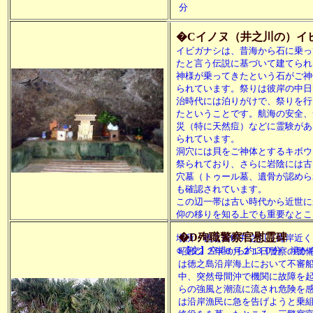
分
�Cイノヌ（井之川の）イ
イビガナシは、昔海から石に乗っ
たと言う伝説に基づいて建てられ
神様が乗ってきたという石がご神
られています。祭りは彼岸の中日
治時代には泊りがけで、祭りを行
たということです。航海の安全、
災（特に天然痘）などに霊験があ
られています。
洞穴には貝をご神体とするキボウ
祭られており、さらに岩陰には古
穴墓（トゥール墓、遺骨が認めら
も確認されています。
この辺一帯は古い時代から近世に
仰の移りを知る上でも重要なとこ
�D殉職警察官慰霊碑
場所：徳之島町井之川（海岸近く
○【交】空港から約３０分 港か
昭和２２年６月２１日警察の警
は徳之島沿岸海上において不審
中、突然母間沖で機関に故障を
らの強風と潮流に流され危険を
は沿岸漁民に急を告げようと乗