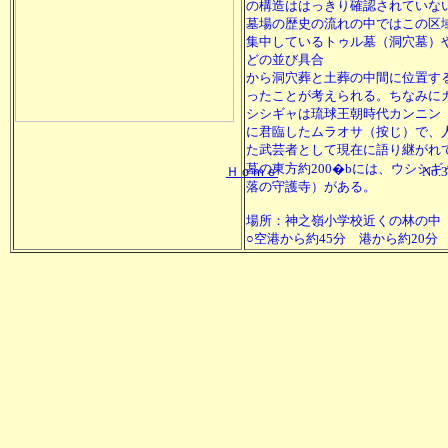
の構造ははっきり確認されていな
墓場の歴史の流れの中ではこの区
集中しているトゥル墓（洞穴墓）
どの並び具合
から洞穴葬と土葬の中間に位置す
ったことが考えられる。ちなみに
シシギャは琉球王朝時代カンニン
に君臨したムラオサ（按じ）で、
た武芸者として現在に語り継がれ
墓の東方約200�bには、ウシシ
Ｈｏｍｅ
No.
落の守護寺）がある。
場所：神之嶺小学校近くの林の中
○空港から約45分 港から約20分