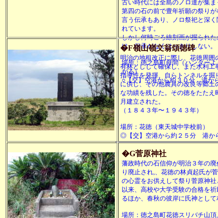
古い時代には全島のノロ達が集ま
第四の石の前で豊年祈願の祭りが
言う伝承もあり、ノロ祭祀と深く
れています。
しかし何時ごろ線刻画が掘られた
は、伝承がなくはっきりしない。
�F嶺山嶺文翁頌徳碑
明治の地租改正に際し、花徳周囲
場所：徳之島町母間（ハンターよ
有林としして確保し、また水利工
がる）
指導性を発揮、自らトンネルを掘
○【交】空港から約３０分 港か
に供し、その他農具の改良等郷土
な功績を残した。その徳をたたえ
月建立された。
（１８４３年〜１９４３年）
場所：花徳（東天城中学校前）
◎【交】空港から約２５分 港か
�G菅原神社
藩政時代の石信仰が明治３年の廃
り廃止され,、花徳の林貞起氏が
の心霊をお供えして祭り菅原神社
以来、高校や大学受験の合格を祈
るほか、春秋の彼岸に氏神として
場所：徳之島町花徳スリバチ山頂