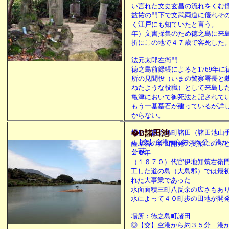
い言れた文史玄昌の流れをくむ
益祐の門下で文武両道に優れそ
く江戸にも知ていたと言う。 
年）文書採集のため徳之島に来
折にこの地で４７歳で客死した
法元太郎左衛門
徳之島前録帳によると1769年に
所の見聞役（いまの警察署長と
ねたような役職）として来島したが
亀津において御死法と記されて
もう一基墓石が建っているが詳
からない。
�B諸田池
場所：徳之島町諸田（諸田池山
○【交】空港から約３５分 港
薩摩藩の新田開発の奨励にのっ
萩
分
１０年
（１６７０）代官伊地知筑右衛
工した道の島（大島郡）では最
れた大事業であった
水面面積三町八反余の広さもあ
水によって４０町歩の田地が開
場所：徳之島町諸田
◎【交】空港から約３５分 港