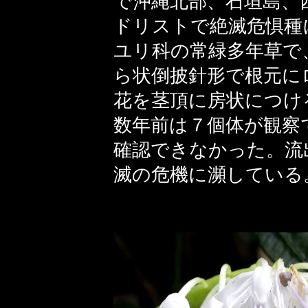
で沖縄北部、石垣島、
ドリストで絶滅危惧種
ユリ科の常緑多年草で
ら状倒披針形で根元に
花を茎頂に房状につけ
数年前は７個体が観察
確認できなかった。流
滅の危機に瀕している