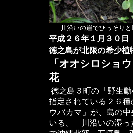
川沿いの崖でひっそりと
平成２６年１月３０日
徳之島が北限の希少
植
「オオシロショウ
花
徳之島３町の「野生動
指定されている２６種
ウバカマ」が、島の中
いる。 川沿いの湿っ